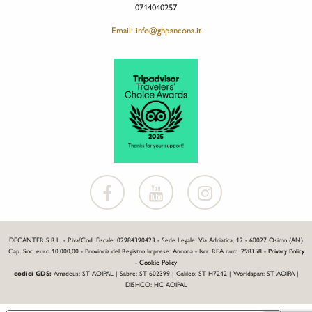
0714040257
Email: info@ghpancona.it
DECANTER S.R.L. - P.iva/Cod. Fiscale: 02984390423 - Sede Legale: Via Adriatica, 12 - 60027 Osimo (AN)
Cap. Soc. euro 10.000,00 - Provincia del Registro Imprese: Ancona - Iscr. REA num. 298358 -
Privacy Policy
-
Cookie Policy
codici GDS:
Amadeus: ST AOIPAL | Sabre: ST 602399 | Galileo: ST H7242 | Worldspan: ST AOIPA |
DISHCO: HC AOIPAL