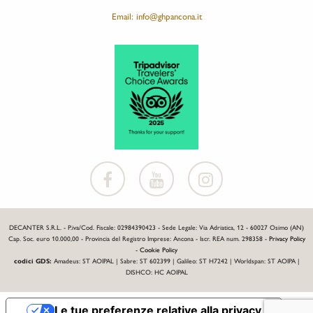
Email: info@ghpancona.it
DECANTER S.R.L. - P.iva/Cod. Fiscale: 02984390423 - Sede Legale: Via Adriatica, 12 - 60027 Osimo (AN)
Cap. Soc. euro 10.000,00 - Provincia del Registro Imprese: Ancona - Iscr. REA num. 298358 -
Privacy Policy
-
Cookie Policy
codici GDS:
Amadeus: ST AOIPAL | Sabre: ST 602399 | Galileo: ST H7242 | Worldspan: ST AOIPA |
DISHCO: HC AOIPAL
Le tue preferenze relative alla privacy