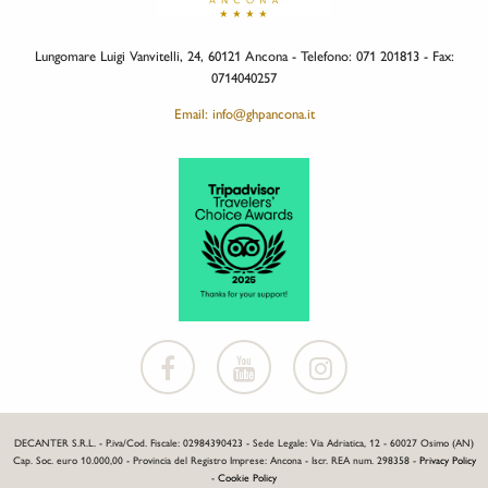
Lungomare Luigi Vanvitelli, 24, 60121 Ancona - Telefono: 071 201813 - Fax:
0714040257
Email: info@ghpancona.it
DECANTER S.R.L. - P.iva/Cod. Fiscale: 02984390423 - Sede Legale: Via Adriatica, 12 - 60027 Osimo (AN)
Cap. Soc. euro 10.000,00 - Provincia del Registro Imprese: Ancona - Iscr. REA num. 298358 -
Privacy Policy
-
Cookie Policy