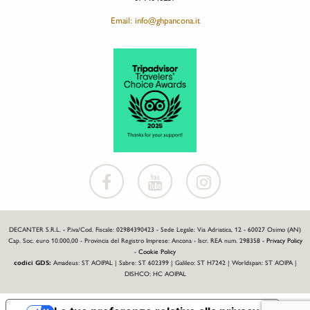
Email: info@ghpancona.it
DECANTER S.R.L. - P.iva/Cod. Fiscale: 02984390423 - Sede Legale: Via Adriatica, 12 - 60027 Osimo (AN)
Cap. Soc. euro 10.000,00 - Provincia del Registro Imprese: Ancona - Iscr. REA num. 298358 -
Privacy Policy
-
Cookie Policy
codici GDS:
Amadeus: ST AOIPAL | Sabre: ST 602399 | Galileo: ST H7242 | Worldspan: ST AOIPA |
DISHCO: HC AOIPAL