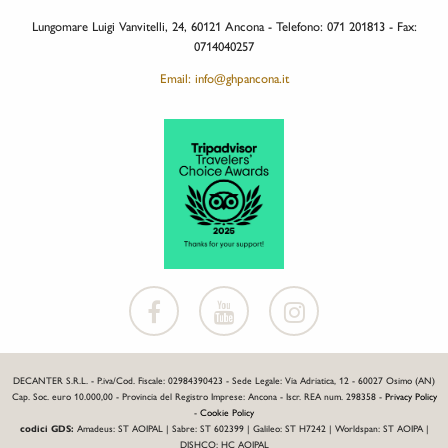
Lungomare Luigi Vanvitelli, 24, 60121 Ancona - Telefono: 071 201813 - Fax:
0714040257
Email: info@ghpancona.it
DECANTER S.R.L. - P.iva/Cod. Fiscale: 02984390423 - Sede Legale: Via Adriatica, 12 - 60027 Osimo (AN)
Cap. Soc. euro 10.000,00 - Provincia del Registro Imprese: Ancona - Iscr. REA num. 298358 -
Privacy Policy
-
Cookie Policy
codici GDS:
Amadeus: ST AOIPAL | Sabre: ST 602399 | Galileo: ST H7242 | Worldspan: ST AOIPA |
DISHCO: HC AOIPAL