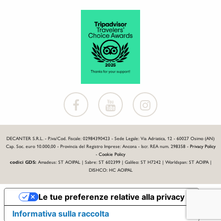
DECANTER S.R.L. - P.iva/Cod. Fiscale: 02984390423 - Sede Legale: Via Adriatica, 12 - 60027 Osimo (AN)
Cap. Soc. euro 10.000,00 - Provincia del Registro Imprese: Ancona - Iscr. REA num. 298358 -
Privacy Policy
-
Cookie Policy
codici GDS:
Amadeus: ST AOIPAL | Sabre: ST 602399 | Galileo: ST H7242 | Worldspan: ST AOIPA |
DISHCO: HC AOIPAL
Le tue preferenze relative alla privacy
Informativa sulla raccolta