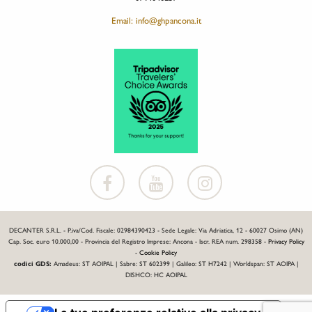
Email: info@ghpancona.it
DECANTER S.R.L. - P.iva/Cod. Fiscale: 02984390423 - Sede Legale: Via Adriatica, 12 - 60027 Osimo (AN)
Cap. Soc. euro 10.000,00 - Provincia del Registro Imprese: Ancona - Iscr. REA num. 298358 -
Privacy Policy
-
Cookie Policy
codici GDS:
Amadeus: ST AOIPAL | Sabre: ST 602399 | Galileo: ST H7242 | Worldspan: ST AOIPA |
DISHCO: HC AOIPAL