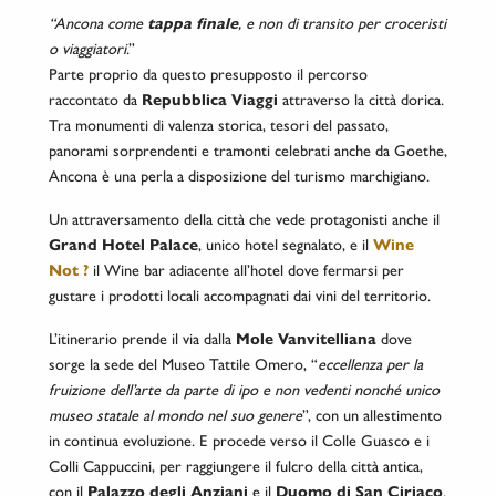
“Ancona come
tappa
finale
,
e non di transito per croceristi
o viaggiatori
.”
Parte proprio da questo presupposto il percorso
raccontato da
Repubblica Viaggi
attraverso la città dorica.
Tra monumenti di valenza storica, tesori del passato,
panorami sorprendenti e tramonti celebrati anche da Goethe,
Ancona è una perla a disposizione del turismo marchigiano.
Un attraversamento della città che vede protagonisti anche il
Grand Hotel Palace
, unico hotel segnalato, e il
Wine
Not ?
il Wine bar adiacente all’hotel dove fermarsi per
gustare i prodotti locali accompagnati dai vini del territorio.
L’itinerario prende il via dalla
Mole Vanvitelliana
dove
sorge la sede del Museo Tattile Omero, “
eccellenza per la
fruizione dell’arte da parte di ipo e non vedenti nonché unico
museo statale al mondo nel suo genere
”, con un allestimento
in continua evoluzione. E procede verso il Colle Guasco
e i
Colli Cappuccini, per raggiungere il fulcro della città antica,
con il
Palazzo degli Anziani
e il
Duomo di San Ciriaco
.