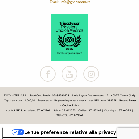
Email: info@ghpancona.it
DECANTER S.R.L. - P.iva/Cod. Fiscale: 02984390423 - Sede Legale: Via Adriatica, 12 - 60027 Osimo (AN)
Cap. Soc. euro 10.000,00 - Provincia del Registro Imprese: Ancona - Iscr. REA num. 298358 -
Privacy Policy
-
Cookie Policy
codici GDS:
Amadeus: ST AOIPAL | Sabre: ST 602399 | Galileo: ST H7242 | Worldspan: ST AOIPA |
DISHCO: HC AOIPAL
Le tue preferenze relative alla privacy