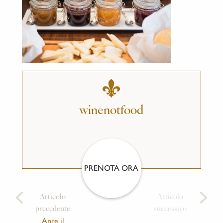
winenotfood
PRENOTA ORA
Articolo
Articolo
precedente
successivo
Apre il