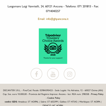
Lungomare Luigi Vanvitelli, 24, 60121 Ancona - Telefono: 071 201813 - Fax:
0714040257
Email: info@ghpancona.it
DECANTER S.R.L. - P.iva/Cod. Fiscale: 02984390423 - Sede Legale: Via Adriatica, 12 - 60027 Osimo (AN)
Cap. Soc. euro 10.000,00 - Provincia del Registro Imprese: Ancona - Iscr. REA num. 298358 -
Privacy Policy
-
Cookie Policy
codici GDS:
Amadeus: ST AOIPAL | Sabre: ST 602399 | Galileo: ST H7242 | Worldspan: ST AOIPA |
DISHCO: HC AOIPAL