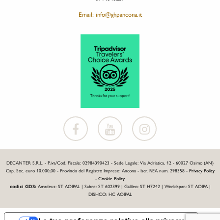
Email: info@ghpancona.it
DECANTER S.R.L. - P.iva/Cod. Fiscale: 02984390423 - Sede Legale: Via Adriatica, 12 - 60027 Osimo (AN)
Cap. Soc. euro 10.000,00 - Provincia del Registro Imprese: Ancona - Iscr. REA num. 298358 -
Privacy Policy
-
Cookie Policy
codici GDS:
Amadeus: ST AOIPAL | Sabre: ST 602399 | Galileo: ST H7242 | Worldspan: ST AOIPA |
DISHCO: HC AOIPAL