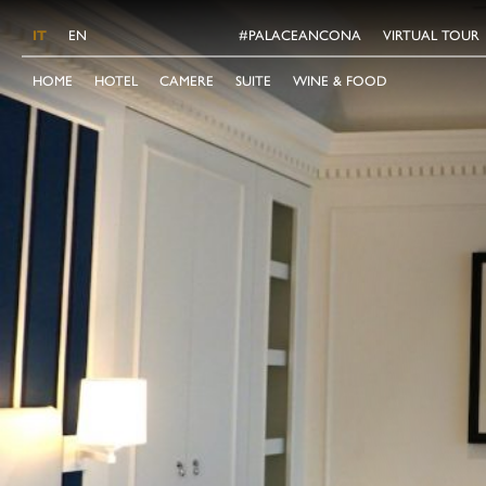
IT
EN
#PALACEANCONA
VIRTUAL TOUR
HOME
HOTEL
CAMERE
SUITE
WINE & FOOD