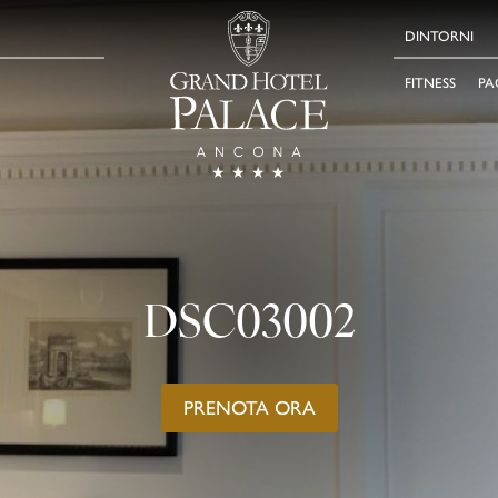
DINTORNI
FITNESS
PA
DSC03002
PRENOTA ORA