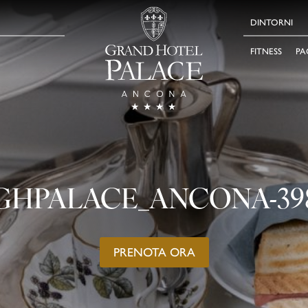
DINTORNI
FITNESS
PA
GHPALACE_ANCONA-39
PRENOTA ORA