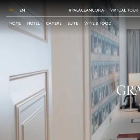
IT
EN
#PALACEANCONA
VIRTUAL TOUR
HOME
HOTEL
CAMERE
SUITE
WINE & FOOD
GRA