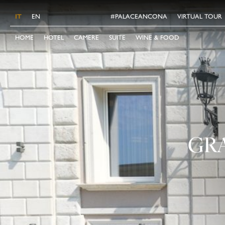
IT
EN
#PALACEANCONA
VIRTUAL TOUR
HOME
HOTEL
CAMERE
SUITE
WINE & FOOD
GRA