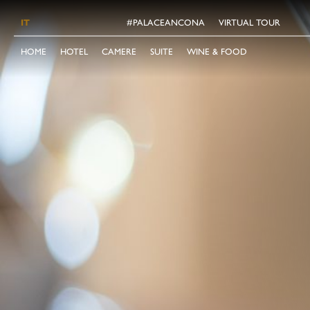
IT
#PALACEANCONA
VIRTUAL TOUR
HOME
HOTEL
CAMERE
SUITE
WINE & FOOD